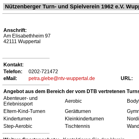
Nützenberger Turn- und Spielverein 1962 e.V. Wup
Anschrift:
Am Elisabethheim 97
42111 Wuppertal
Kontakt:
Telefon:
0202-721472
eMail:
petra.glebe@ntv-wuppertal.de
URL:
Angebot aus dem Bereich der vom DTB vertretenen Turns
Abenteuer- und
Aerobic
Body
Erlebnissport
Eltern-Kind-Turnen
Gerätturnen
Gymn
Kinderturnen
Kleinkinderturnen
Nordi
Step-Aerobic
Tischtennis
Wand